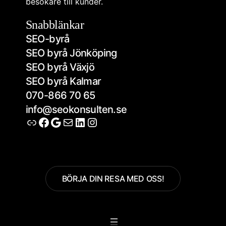
besökare till kunder.
Snabblänkar
SEO-byrå
SEO byrå Jönköping
SEO byrå Växjö
SEO byrå Kalmar
070-866 70 65
info@seokonsulten.se
Länk
Facebook
Google
E-post
LinkedIn
Instagram
BÖRJA DIN RESA MED OSS!