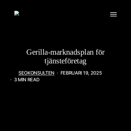
Skip
Menu
to
main
content
FÖRETAG
SENASTE
Gerilla-marknadsplan för
tjänsteföretag
SEOKONSULTEN
FEBRUARI 19, 2025
3 MIN READ