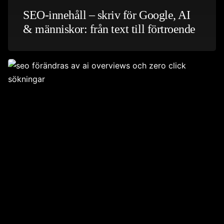
SEO-innehåll – skriv för Google, AI
& människor: från text till förtroende