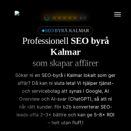
Skip
Menu
to
5.0
main
content
SEO BYRÅ KALMAR
Professionell
SEO byrå
Kalmar
som skapar affärer
Söker ni en SEO-byrå i Kalmar lokalt som ger
affär? Då kan ni sluta leta! Vi hjälper tjänst-
och servicebolag att synas i Google, AI
Overview och AI-svar (ChatGPT), så att ni
når rätt kunder. För b2b konverterar SEO-
leads ofta 2–3× bättre och kan ge 5–8× ROI
– helt utan fluff.!