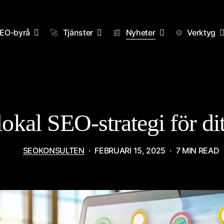
EO-byrå
🚀
Tjänster
📰
Nyheter
⚙️
Verktyg
GUIDER
SENASTE
okal SEO-strategi för dit
SEOKONSULTEN
FEBRUARI 15, 2025
7 MIN READ