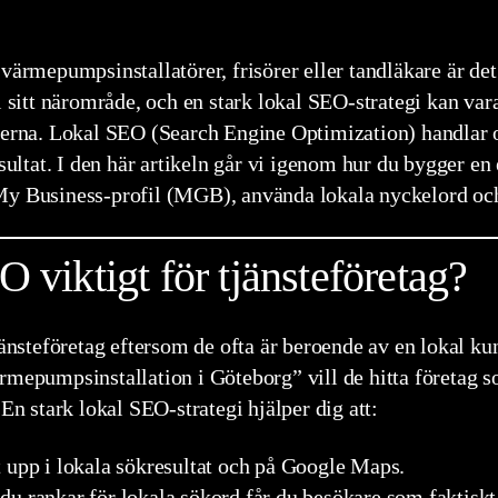
värmepumpsinstallatörer, frisörer eller tandläkare är det
i sitt närområde, och en stark lokal SEO-strategi kan var
orerna. Lokal SEO (Search Engine Optimization) handlar 
esultat. I den här artikeln går vi igenom hur du bygger en
My Business-profil (MGB), använda lokala nyckelord och
O viktigt för tjänsteföretag?
jänsteföretag eftersom de ofta är beroende av en lokal k
ärmepumpsinstallation i Göteborg” vill de hitta företag
 En stark lokal SEO-strategi hjälper dig att:
t upp i lokala sökresultat och på Google Maps.
 du rankar för lokala sökord får du besökare som faktiskt 