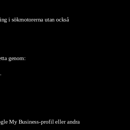
king i sökmotorerna utan också
detta genom:
.
oogle My Business-profil eller andra