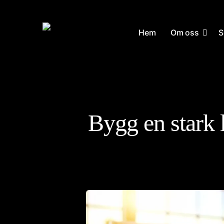
Skip
to
Hem
Om oss
S
main
content
Bygg en stark l