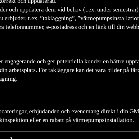
r korrekt och uppdaterad.
ider och uppdatera dem vid behov (t.ex. under semestrar)
du erbjuder, t.ex. ”takläggning”, ”värmepumpsinstallatio
ra telefonnummer, e-postadress och en länk till din webb
r engagerande och ger potentiella kunder en bättre uppfat
h din arbetsplats. För takläggare kan det vara bilder på f
agning.
uppdateringar, erbjudanden och evenemang direkt i din GM
kinspektion eller en rabatt på värmepumpsinstallation.